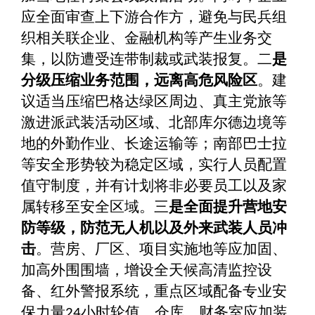
应全面审查上下游合作方，避免与民兵组
织相关联企业、金融机构等产生业务交
集，以防遭受连带制裁或武装报复。二
是
分级压缩业务范围，远离高危风险区
。建
议适当压缩巴格达绿区周边、真主党旅等
激进派武装活动区域、北部库尔德边境等
地的外勤作业、长途运输等；南部巴士拉
等安全形势较为稳定区域，实行人员配置
值守制度，并有计划将非必要员工以及家
属转移至安全区域。三
是全面提升营地安
防等级，防范无人机以及外来武装人员冲
击
。营房、厂区、项目实施地等应加固、
加高外围围墙，增设全天候高清监控设
备、红外警报系统，重点区域配备专业安
保力量
小时轮值。仓库、财务室应加装
24