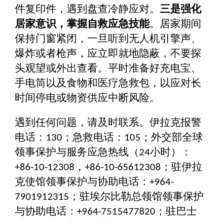
件复印件，遇到盘查冷静应对。
三是强化
居家意识，掌握自救应急技能
。居家期间
保持门窗紧闭，一旦听到无人机引擎声、
爆炸或者枪声，应立即就地隐蔽，不要探
头观望或外出查看。平时准备好充电宝、
手电筒以及食物和医疗急救包，以应对长
时间停电或物资供应中断风险。
遇到任何问题，请及时联系。伊拉克报警
电话：
；急救电话：
；外交部全球
130
105
领事保护与服务应急热线（
小时）：
24
，
；驻伊拉
+86-10-12308
+86-10-65612308
克使馆领事保护与协助电话：
+964-
；驻埃尔比勒总领馆领事保护
7901912315
与协助电话：
；驻巴士
+964-7515477820