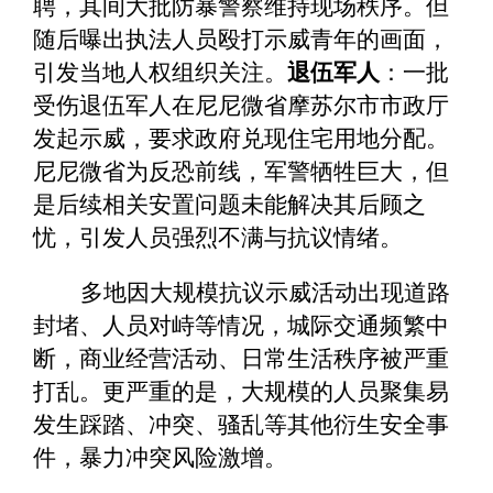
聘，其间大批防暴警察维持现场秩序。但
随后曝出执法人员殴打示威青年的画面，
引发当地人权组织关注。
退伍军人
：一批
受伤退伍军人在尼尼微省摩苏尔市市政厅
发起示威，要求政府兑现住宅用地分配。
尼尼微省为反恐前线，军警牺牲巨大，但
是后续相关安置问题未能解决其后顾之
忧，引发人员强烈不满与抗议情绪。
多地因大规模抗议示威活动出现道路
封堵、人员对峙等情况，城际交通频繁中
断，商业经营活动、日常生活秩序被严重
打乱。更严重的是，大规模的人员聚集易
发生踩踏、冲突、骚乱等其他衍生安全事
件，暴力冲突风险激增。