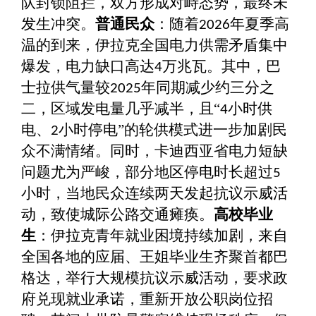
队封锁阻拦，双方形成对峙态势，最终未
发生冲突。
普通民众
：随着
年夏季高
2026
温的到来，伊拉克全国电力供需矛盾集中
爆发，电力缺口高达
万兆瓦。其中，巴
4
士拉供气量较
年同期减少约三分之
2025
二，区域发电量几乎减半，且“
小时供
4
电、
小时停电”的轮供模式进一步加剧民
2
众不满情绪。同时，卡迪西亚省电力短缺
问题尤为严峻，部分地区停电时长超过
5
小时，当地民众连续两天发起抗议示威活
动，致使城际公路交通瘫痪。
高校毕业
生
：伊拉克青年就业困境持续加剧，来自
全国各地的应届、王姐毕业生齐聚首都巴
格达，举行大规模抗议示威活动，要求政
府兑现就业承诺，重新开放公职岗位招