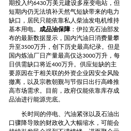
期投入约
万美元建设多座变电站，但
6430
短期内仍无法填补天然气短缺带来的电力
缺口，居民只能依靠私人柴油发电机维持
基本用电。
成品油保障
：伊拉克石油部发
布的最新数据显示，国内汽油日消费量攀
升至
万升，创下历史最高纪录。但是
3500
国内炼油厂日产量最高仅达
万升，每
3000
日供需缺口将近
万升。供应短缺的主
400
要原因在于相关联的外资企业因安全风险
撤离，以及宗教朝觐与节假日出行高峰推
高市场需求。目前，政府仅能依靠库存成
品油进行能源兜底。
长时间的停电、汽油紧张以及石油出
口骤降导致的财政收入大幅缩水，可能会