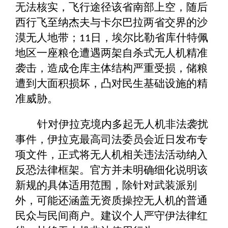
无法核实，飞行途径该省南部上空，随后
西行飞至纳杰夫与卡尔巴拉两省交界的沙
漠无人地带；
日，埃尔比勒省库什特佩
11
地区一座粮仓遭遇两架自杀式无人机精准
袭击，造成仓库主体结构严重受损，储粮
遭到大面积损坏，凸对民生基础设施的精
准威胁。
针对伊拉克境内多起无人机非法袭扰
事件，伊拉克最高司法委员会近日发布专
项文件，正式将无人机相关违法活动纳入
反恐法律框架。官方并未明确细化说明该
新规的具体适用范围，除针对武装派别
外，可能还涵盖无资质操控无人机的普通
民众与民间商户。建议个人严守伊法律红