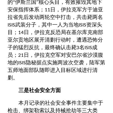
的“伊斯兰国”核心头目，有效摧毁其地下
安保指挥体系；
日，伊拉克军方于迪亚
11
拉省先后发动两轮空中打击，共击毙两名
武装分子，其中一人为当地
资深头
ISIS
ISIS
目；
日，伊拉克反恐局在基尔库克南部
14
亚尔贡地区展开清剿行动时，遭遇恐怖分
子的猛烈反抗，最终确认击毙
名
成
3
ISIS
员；
日，伊拉克空军对安巴尔省沙漠腹
21
地的
隐秘据点实施两波次空袭，陆军第
ISIS
五师地面部队随即进入目标区域进行清
剿。
三是社会安全方面
本月记录的社会安全事件主要集中于
枪击、绑架勒索以及持械抢劫等三大类