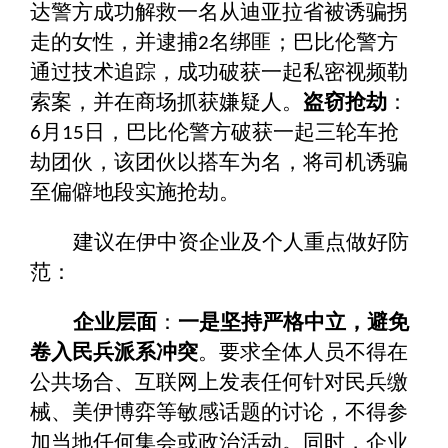
达警方成功解救一名从迪亚拉省被诱骗拐
走的女性，并逮捕
名绑匪；巴比伦警方
2
通过技术追踪，成功破获一起私密视频勒
索案，并在商场抓获嫌疑人。
盗窃抢劫
：
月
日，巴比伦警方破获一起三轮车抢
6
15
劫团伙，该团伙以搭车为名，将司机诱骗
至偏僻地段实施抢劫。
建议在伊中资企业及个人重点做好防
范：
企业层面
：
一是坚持严格中立，避免
卷入民兵派系冲突
。要求全体人员不得在
公共场合、互联网上发表任何针对民兵缴
械、美伊博弈等敏感话题的讨论，不得参
加当地任何集会或政治活动。同时，企业