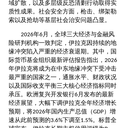
域扩散，以及多层级反恐清剿行动取得实
质性成果。社会安全方面，枪击、绑架勒
索以及抢劫等基层社会治安问题凸显。
年
月，全球三大经济与金融风
2026
6
险研判机构一致判定，伊拉克因持续的地
缘冲突陷入严重的经济衰退期。其中，国
际货币基金组织最新评估报告指出，
2026
年伊拉克将成为在中东地缘冲突下受冲击
最严重的国家之一，通胀水平、财政状况
以及国际收支平衡三大核心经济指标同时
承压。欧洲复兴开发银行
月发布的最新
6
经济展望，大幅下调伊拉克全年经济增长
预期，将
年国内生产总值（
）增
2026
GDP
速从此前预测的
下调至
。标普全
3.6%
1.5%