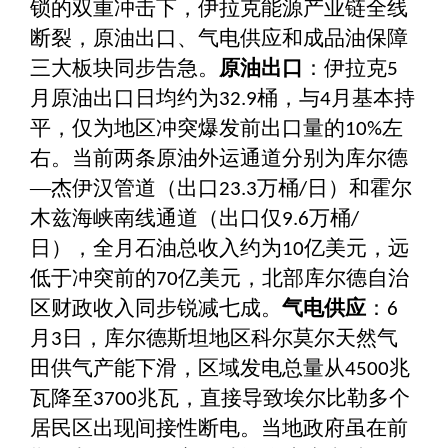
锁的双重冲击下，伊拉克能源产业链全线
断裂，原油出口、气电供应和成品油保障
三大板块同步告急。
原油出口
：伊拉克
5
月原油出口日均约为
桶，与
月基本持
32.9
4
平，仅为地区冲突爆发前出口量的
左
10%
右。当前两条原油外运通道分别为库尔德
—杰伊汉管道（出口
万桶
日）和霍尔
23.3
/
木兹海峡南线通道（出口仅
万桶
9.6
/
日），全月石油总收入约为
亿美元，远
10
低于冲突前的
亿美元，北部库尔德自治
70
区财政收入同步锐减七成。
气电供应
：
6
月
日，库尔德斯坦地区科尔莫尔天然气
3
田供气产能下滑，区域发电总量从
兆
4500
瓦降至
兆瓦，直接导致埃尔比勒多个
3700
居民区出现间接性断电。当地政府虽在前