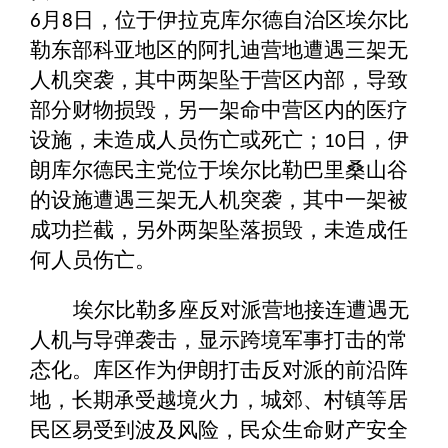
月
日，位于伊拉克库尔德自治区埃尔比
6
8
勒东部科亚地区的阿扎迪营地遭遇三架无
人机突袭，其中两架坠于营区内部，导致
部分财物损毁，另一架命中营区内的医疗
设施，未造成人员伤亡或死亡；
日，伊
10
朗库尔德民主党位于埃尔比勒巴里桑山谷
的设施遭遇三架无人机突袭，其中一架被
成功拦截，另外两架坠落损毁，未造成任
何人员伤亡。
埃尔比勒多座反对派营地
接连遭遇无
人机与导弹袭击，显示跨境军事打击的常
态化。库区作为伊朗打击反对派的前沿阵
地，长期承受越境火力，城郊、村镇等居
民区易受到波及风险，民众生命财产安全