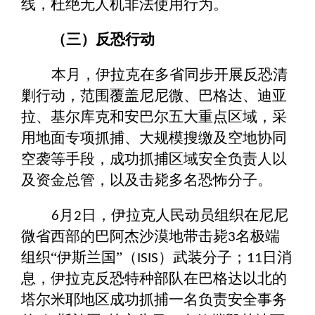
线，杜绝无人机非法使用行为。
（三）反恐行动
本月，伊拉克在多省同步开展反恐清
剿行动，范围覆盖尼尼微、巴格达、迪亚
拉、基尔库克和安巴尔五大重点区域，采
用地面专项抓捕、大规模搜缴及空地协同
空袭等手段，成功抓捕区域安全负责人以
及资金总管，以及击毙多名恐怖分子。
月
日，伊拉克人民动员组织在尼尼
6
2
微省西部的巴阿杰沙漠地带击毙
名极端
3
组织“伊斯兰国”（
）武装分子；
日消
ISIS
11
息，伊拉克反恐特种部队在巴格达以北的
塔尔米耶地区成功抓捕一名负责安全事务