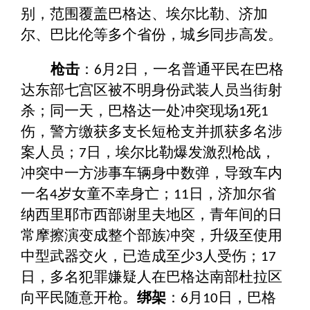
别，范围覆盖巴格达、埃尔比勒、济加
尔、巴比伦等多个省份，城乡同步高发。
枪击
：
月
日，一名普通平民在巴格
6
2
达东部七宫区被不明身份武装人员当街射
杀；同一天，巴格达一处冲突现场
死
1
1
伤，警方缴获多支长短枪支并抓获多名涉
案人员；
日，埃尔比勒爆发激烈枪战，
7
冲突中一方涉事车辆身中数弹，导致车内
一名
岁女童不幸身亡；
日，济加尔省
4
11
纳西里耶市西部谢里夫地区，青年间的日
常摩擦演变成整个部族冲突，升级至使用
中型武器交火，已造成至少
人受伤；
3
17
日，多名犯罪嫌疑人在巴格达南部杜拉区
向平民随意开枪。
绑架
：
月
日，巴格
6
10