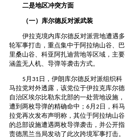
二是地区冲突
方面
（一）库尔德反对派武装
伊拉克境内库尔德反对派营地遭遇多
轮军事打击，重点集中于阿拉纳山谷、巴
里桑山谷、科亚阿扎迪营地等区域，主要
涵盖无人机、导弹等袭击方式。
月
日，伊朗库尔德反对派组织科
5
31
马拉党对外透露，该党位于伊拉克库尔德
自治区埃尔比勒东北部的一处营地设施，
遭到两枚导弹的精确命中；
月
日，科马
6
2
拉党再次发布声明称，其位于阿拉纳山谷
的总部设施遭遇两枚导弹袭击，并公开指
责德黑兰当局发动了此次跨境军事打击。