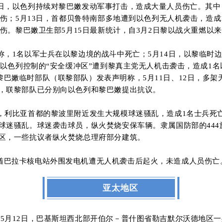
17日，以色列持续对黎巴嫩发动军事打击，造成大量人员伤亡。其中
伤；5月13日，首都贝鲁特南部多地遭到以色列无人机袭击，造成1
受伤。黎巴嫩卫生部5月15日最新统计，自3月2日黎以战火重燃以来
军称，1名以军士兵在以黎边境的战斗中死亡；5月14日，以黎临
部以色列控制的“安全缓冲区”遭到黎真主党无人机击袭击，造成1
驻黎巴嫩临时部队（联黎部队）发表声明称，5月11日、12日，多
，联黎部队已分别向以色列和黎巴嫩提出抗议。
晚，利比亚首都的黎波里附近发生大规模球迷骚乱，造成1名士兵死
球迷骚乱。球迷袭击球员，纵火焚烧安保车辆。隶属国防部的44
区，一些抗议者纵火焚烧总理府部分建筑。
联酋巴拉卡核电站外围发电机遭无人机袭击后起火，未造成人员伤
亚太地区
。
5
月
12
日
，
巴基斯坦西北部开伯尔－普什图省勒吉默尔沃德地区一