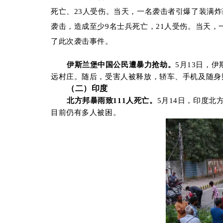
死亡、
23
人受伤。
当天
，一名袭击者引爆了装满炸
袭击
，造成至少
9
名士兵死亡，
21
人受伤。
当天
，
了此次袭击事件。
伊斯兰堡
中国公民遭暴力抢劫
。
5
月
13
日，伊
远村
庄
。
随后，
受害人被释放，轿车、手机及随身
（二）印度
北方邦
暴雨致
111
人死亡
。
5
月
14
日
，印度
北
目前仍有多人被困。