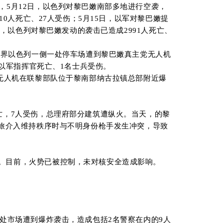
，5月12日，以色列对黎巴嫩南部多地进行空袭，
0人死亡、27人受伤；5月15日，以军对黎巴嫩提
，以色列对黎巴嫩发动的袭击已造成2991人死亡、
时边界以色列一侧一处停车场遭到黎巴嫩真主党无人机
名以军指挥官死亡、1名士兵受伤。
架无人机在联黎部队位于黎南部纳古拉镇总部附近爆
亡，7人受伤，总理府部分建筑遭纵火。当天，的黎
4旅介入维持秩序时与不明身份枪手发生冲突，导致
亡。目前，火势已被控制，未对核安全造成影响。
处
市场
遭到爆炸袭击
，造成包括
2
名警察
在内的
9
人