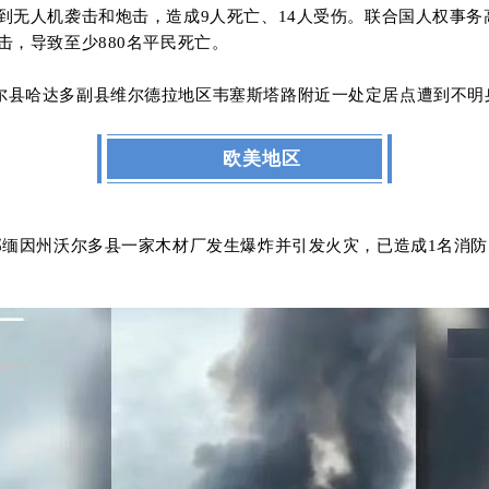
无人机袭击和炮击，造成9人死亡、14人受伤。联合国人权事务高
，导致至少880名平民死亡。
尔县哈达多副县维尔德拉地区韦塞斯塔路附近一处定居点遭到不明
欧美地区
部缅因州沃尔多县一家木材厂发生爆炸并引发火灾，已造成
1
名消防