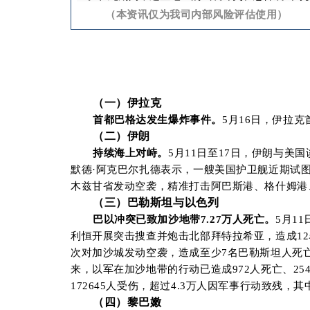
（本资讯仅为我司内部风险评估使用）
（
一）伊拉
克
首都巴格达发生爆炸事件。
5月16日，伊拉
（二）伊朗
持续海上对峙。
5月11日至17日，伊朗与
默德·阿克巴尔扎德表示，一艘美国护卫舰近期试
木兹甘省发动空袭，精准打击阿巴斯港、格什姆港
（三）巴勒斯坦与以色列
巴以冲突已致加沙地带7.27万人死亡。
5月1
利恒开展突击搜查并炮击北部拜特拉希亚，造成12
次对加沙城发动空袭，造成至少7名巴勒斯坦人死亡
来，以军在加沙地带的行动已造成972人死亡、25
172645人受伤，超过4.3万人因军事行动致残，
（四）黎巴嫩