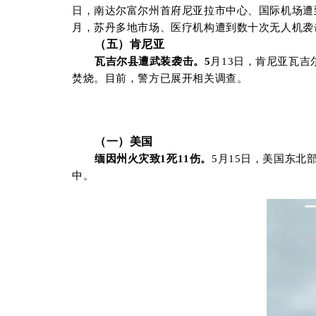
日，南达尔富尔州首府尼亚拉市中心、国际机场遭到
月，苏丹多地市场、医疗机构遭到数十次无人机袭击
（
五
）肯尼亚
瓦吉尔县遭武装袭击。5
月
13
日，肯尼亚瓦吉
焚烧。目前，警方已展开相关调查。
（
一
）
美
国
缅因州
火灾致
1
死
11
伤
。
5
月
15
日，美国东北
中。