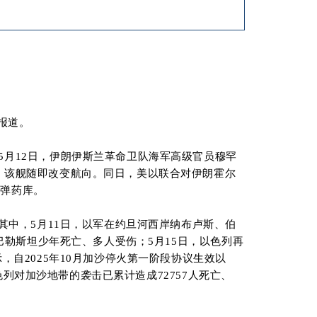
报道。
5月12日，伊朗伊斯兰革命卫队海军高级官员穆罕
，该舰随即改变航向。同日，美以联合对伊朗霍尔
用弹药库。
其中，5月11日，以军在约旦河西岸纳布卢斯、伯
巴勒斯坦少年死亡、多人受伤；5月15日，以色列再
自2025年10月加沙停火第一阶段协议生效以
色列对加沙地带的袭击已累计造成72757人死亡、