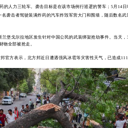
药的人力三轮车
。
袭击目标是在该市场例行巡逻的警车；
5
月
14
日
一名袭击者驾驶装满炸药的汽车炸毁军营大门和围墙
，
随后数名武
斯兰堡戈尔拉地区发生针对中国公民的武装绑架抢劫
事件。当天，
财物全部被抢走。
方邦官
方表示，
北方邦近日
遭遇
强风冰雹等灾害性天气
，
已造成
11