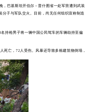
晚
，巴基斯坦开伯尔－普什
图省一处军营遭
到武装
装分子与军队交火。目前
，尚无任何
组织宣称制造
3
名持枪男子
将一辆中国公民
驾车
的车辆
劫持至偏
1
人
死亡，
72
人受伤
。风暴
还
导致多栋建筑物倒塌，