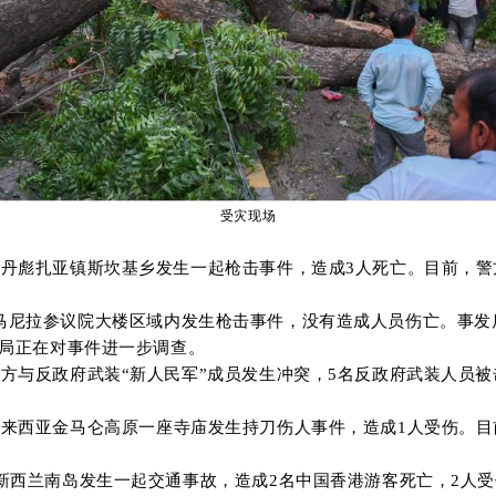
受灾现场
孟邦丹彪扎亚镇斯坎基乡发生一起枪击事件，造成3人死亡。目前，
马尼拉参议院大楼区域内
发生枪击事件，没有造成人员伤亡。事发
局正在对事件进一步调查。
军方与反政府武装“
新人民军
”成员发生冲突，5名反政府武装人员被
马来西亚金马仑高原一
座
寺庙发生持刀伤人
事件
，
造成
1
人受伤。
目
新西兰南岛发生一起交通事故，造成
2
名中国香港游客
死亡，
2
人受