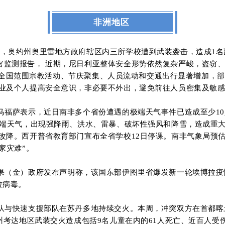
非洲地区
5日，奥约州奥里雷地方政府辖区内三所学校遭到武装袭击，造成1
全官监测报告， 近期，尼日利亚整体安全形势依然复杂严峻，盗窃
临近，全国范围宗教活动、节庆聚集、人员流动和交通出行显著增加
业及个人
提高安全意识，非必要不外出，避免前往人员密集及敏
马福萨
表示
，近日南非多个省份遭遇的极端天气事件已造成至少
10
端天气，出现强降雨、洪水、雷暴、破坏性强风和降雪，造成
重
改降。西开普省教育部门宣布全省学校
12
日停课。南非气象局预
家灾难
”
。
果（金）政府发布声明
称
，该国东部伊图里省
爆发
新一轮埃博拉疫
拉病毒。
装部队与快速支援部队在苏丹多地持续交火。本周，冲突双方在首都
州考达地区武装交火造成包括9名儿童在内的61人死亡、近百人