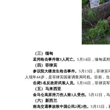
（三）
缅甸
孟邦枪击事件致
3人死亡
。
5月14日，缅甸
（
四
）菲律宾
参议院大楼
发生枪击事件
。
5
月
13
日
，
菲律宾
人现年
44
岁
，是
菲律宾国家调查局司机。
目前，
当
击毙
5名反政府武装人员
。
5月16日，菲律宾
（
五
）马来西亚
金马仑高原持刀伤人
致
1
人受伤。
5
月
12
日，
（
六
）新西兰
南岛
交通事故致中国公民
2
死2伤
。
5
月
1
5
日
，