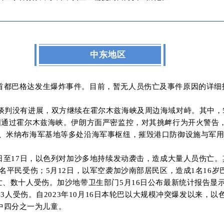
中东地区
克首都巴格达发生爆炸事件。目前，暂无人员伤亡及事件原因的详细
美国谈判没有进展，双方继续在霍尔木兹海峡及周边海域对峙。其中，
图通过霍尔木兹海峡。伊朗方面严密监控，对其挑衅行为开火警告
、米纳布海军基地等多处沿海军事枢纽，摧毁港口防御设施与军
1日至17日，以色列对加沙多地持续发动袭击，造成大量人员伤亡。
名平民受伤；5月12日，以军空袭加沙南部居民区，造成1名16岁
、数十人受伤。加沙地带卫生部门5月16日公布最新统计报告显示，
43人受伤。自2023年10月16日本轮巴以大规模冲突爆发以来，以
其中四分之一为儿童。