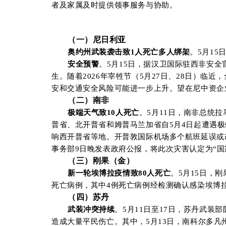
者及家属及时提供领事服务与协助。
（
一
）
尼
日
利
亚
奥约州武装袭击致
1人死亡多人绑架
。
5月1
安全预警
。
5月15日，据汉卫国际驻西非安
生。随着2026年宰牲节（5月27日、28日）
安和交通安全风险可能进一步上升。望在尼中资企
（二）南非
极端天气致
10
人死亡
。
5
月
11
日
，
南非总统拉
普省、北开普省和姆普马兰加省自
5
月
4
日起遭遇极
响西开普省等地。开普敦国际机场多个航班延误或
事务部
9
日晚发表政府公报，将此次灾害认定为
“
国
（
三
）刚果（金）
新一轮埃博拉疫情致
80
人死亡
。
5
月
15
日
，
刚
死亡病例，其中
4
例死亡病例经检测确认感染埃博
（
四
）苏丹
武装冲突持续
。
5月11日至17日，苏丹武
造成大量平民伤亡。其中，5月13日，南科尔多凡