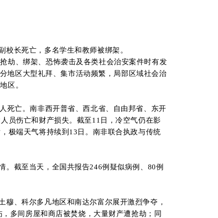
名副校长死亡，多名学生和教师被绑架。
、抢劫、绑架、恐怖袭击及各类社会治安案件时有发
，部分地区大型礼拜、集市活动频繁，局部区域社会治
感地区。
人死亡。南非西开普省、西北省、自由邦省、东开
大
人员伤亡
和
财产损失
。
截至
11
日，冷空气仍在影
估，极端天气将持续到
13
日。南非联合执政与传统
情
。
截至当天，全国共报告
246
例疑似病例、
80
例
喀土穆、科尔多凡地区和南达尔富尔展开激烈争夺，
受伤，多间房屋和商店被焚烧，大量财产遭抢劫；同