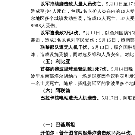
以军持续袭击致大量人员伤亡。
5月11日至
造成至少4人死亡，包括2名医护人员在内的19人受
尔地区多个城镇发动空袭，造成12人死亡、37人
8988人受伤。
以军遭袭致2死4伤。
5月11日，以色列国防
袭击，造成3名以色列平民受伤；5月15日，黎南
联黎部队遭无人机干扰。
5月13日，联合国
炸，造成设施受损，同时危及维和人员安全。对此
（五）利比亚
首都的黎波里球迷骚乱致1死7伤。
5月14日
波里东南部塔尔胡纳市一场足球赛因争议判罚引发
一名士兵死亡。随后，骚乱蔓延至的黎波里多个地
（六）阿联酋
巴拉卡核电站遭无人机袭击。
5月17日，阿
（
一）巴
基斯坦
开伯尔－普什图省
两起爆炸袭击致
18
死
44
伤